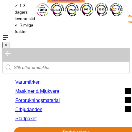
✓ 1-3
dagars
ex
leveranstid
m
✓ Rimliga
frakter
×
Varumärken
Maskiner & Mjukvara
Förbrukningsmaterial
Erbjudanden
Startpaket