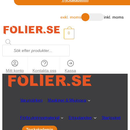
Tryckakademin
exkl. moms
inkl. moms
0
Mitt konto
Kontakta oss
Kassa
Varumärken
Maskiner & Mjukvara
Förbrukningsmaterial
Erbjudanden
Startpaket
Tryckakademin