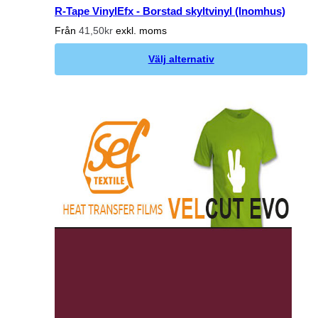
R-Tape VinylEfx - Borstad skyltvinyl (Inomhus)
Från
41,50kr
exkl. moms
Välj alternativ