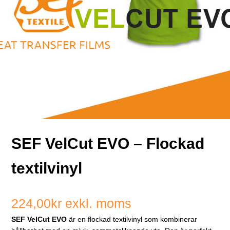
SEF VelCut EVO – Flockad
textilvinyl
224,00kr
exkl. moms
SEF VelCut EVO
är en flockad textilvinyl som kombinerar