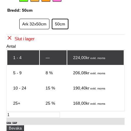
Bredd:
50cm
Ark 32x50cm
50cm
Slut i lager
Antal
1 - 4
—
224,00kr
exkl. moms
5 - 9
8 %
206,08kr
exkl. moms
10 - 24
15 %
190,40kr
exkl. moms
25+
25 %
168,00kr
exkl. moms
Bevaka