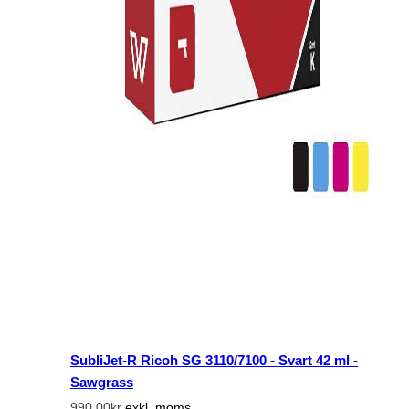
SubliJet-R Ricoh SG 3110/7100 - Svart 42 ml -
Sawgrass
990,00kr
exkl. moms