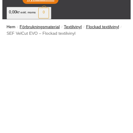
0,00kr
0
exkl. moms
Hem
Förbrukningsmaterial
Textilvinyl
Flockad textilvinyl
SEF VelCut EVO – Flockad textilvinyl