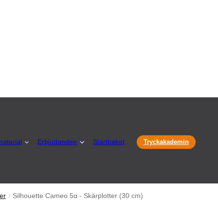
aterial
Erbjudanden
Startpaket
Tryckakademin
er
Silhouette Cameo 5α - Skärplotter (30 cm)