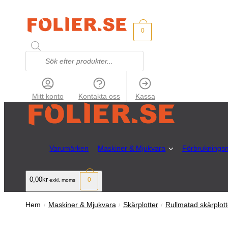
0
Mitt konto
Kontakta oss
Kassa
Varumärken
Maskiner & Mjukvara
Förbrukningsm
0,00kr
0
exkl. moms
Hem
Maskiner & Mjukvara
Skärplotter
Rullmatad skärplott