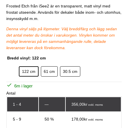
Frosted Etch från iSee2 är en transparent, matt vinyl med
frostat utseende. Används för dekaler både inom- och utomhus,
insynsskydd m.m.
Denna vinyl säljs på löpmeter. Välj bredd/färg och lägg sedan
det antal meter du önskar i varukorgen. Vinylen kommer om
möjligt levereras på en sammanhängande rulle, delade
leveranser kan dock förekomma.
Bredd vinyl:
122 cm
122 cm
61 cm
30.5 cm
6
m
i lager
Antal
1 - 4
—
356,00kr
exkl. moms
5 - 9
50 %
178,00kr
exkl. moms