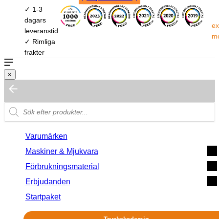
✓ 1-3
dagars
ex
leveranstid
m
✓ Rimliga
frakter
×
Varumärken
Maskiner & Mjukvara
Förbrukningsmaterial
Erbjudanden
Startpaket