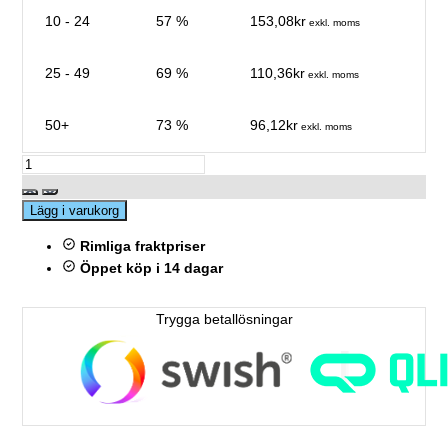
10 - 24
57 %
153,08kr
exkl. moms
25 - 49
69 %
110,36kr
exkl. moms
50+
73 %
96,12kr
exkl. moms
Lägg i varukorg
Rimliga fraktpriser
Öppet köp i 14 dagar
Trygga betallösningar