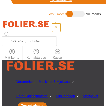
Tryckakademin
exkl. moms
inkl. moms
0
Mitt konto
Kontakta oss
Kassa
Varumärken
Maskiner & Mjukvara
Förbrukningsmaterial
Erbjudanden
Startpaket
Tryckakademin