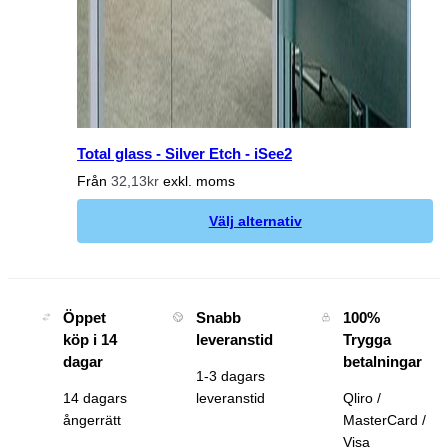
Total glass - Silver Etch - iSee2
Från
32,13kr
exkl. moms
Välj alternativ
Öppet
Snabb
100%
köp i 14
leveranstid
Trygga
dagar
betalningar
1-3 dagars
14 dagars
leveranstid
Qliro /
ångerrätt
MasterCard /
Visa