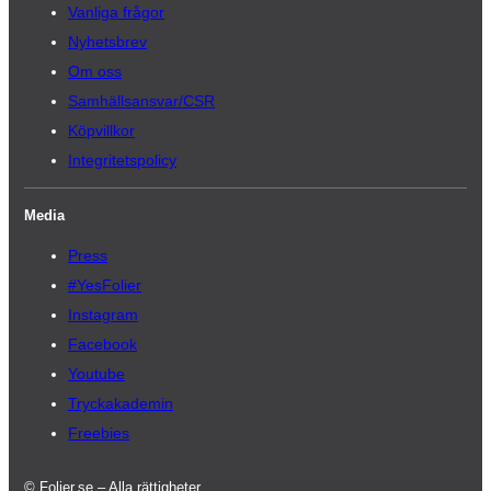
Vanliga frågor
Nyhetsbrev
Om oss
Samhällsansvar/CSR
Köpvillkor
Integritetspolicy
Media
Press
#YesFolier
Instagram
Facebook
Youtube
Tryckakademin
Freebies
© Folier.se – Alla rättigheter