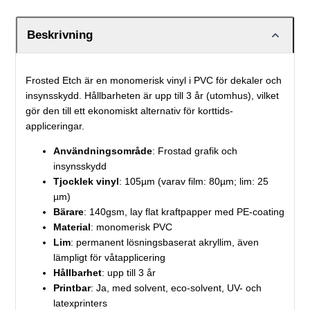
Beskrivning
Frosted Etch är en monomerisk vinyl i PVC för dekaler och
insynsskydd. Hållbarheten är upp till 3 år (utomhus), vilket
gör den till ett ekonomiskt alternativ för korttids-
appliceringar.
Användningsområde
: Frostad grafik och
insynsskydd
Tjocklek vinyl
: 105µm (varav film: 80µm; lim: 25
µm)
Bärare
: 140gsm, lay flat kraftpapper med PE-coating
Material
: monomerisk PVC
Lim
: permanent lösningsbaserat akryllim, även
lämpligt för våtapplicering
Hållbarhet
: upp till 3 år
Printbar
: Ja, med solvent, eco-solvent, UV- och
latexprinters