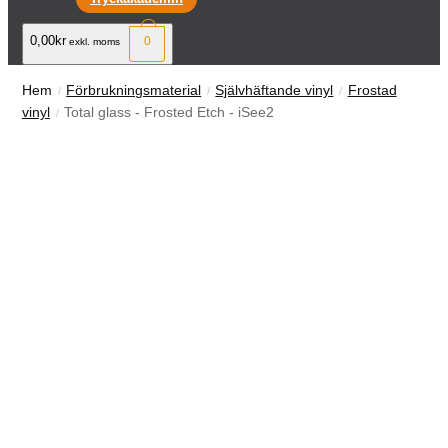
0,00kr
0
exkl. moms
Hem
Förbrukningsmaterial
Självhäftande vinyl
Frostad
vinyl
Total glass - Frosted Etch - iSee2